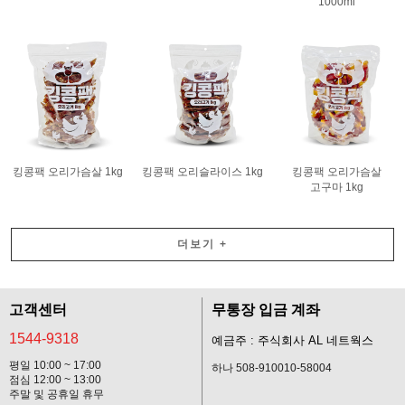
1000ml
킹콩팩 오리가슴살 1kg
킹콩팩 오리슬라이스 1kg
킹콩팩 오리가슴살
고구마 1kg
더보기
+
고객센터
무통장 입금 계좌
1544-9318
예금주 : 주식회사 AL 네트웍스
평일 10:00 ~ 17:00
하나 508-910010-58004
점심 12:00 ~ 13:00
주말 및 공휴일 휴무