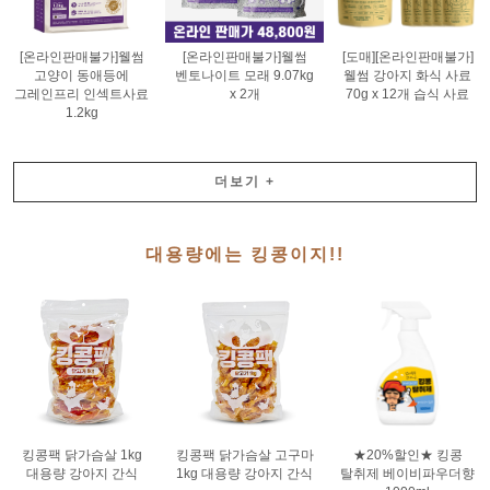
[온라인판매불가]웰썸
[온라인판매불가]웰썸
[도매][온라인판매불가]
고양이 동애등에
벤토나이트 모래 9.07kg
웰썸 강아지 화식 사료
그레인프리 인섹트사료
x 2개
70g x 12개 습식 사료
1.2kg
더보기
+
대용량에는 킹콩이지!!
킹콩팩 닭가슴살 1kg
킹콩팩 닭가슴살 고구마
★20%할인★ 킹콩
대용량 강아지 간식
1kg 대용량 강아지 간식
탈취제 베이비파우더향